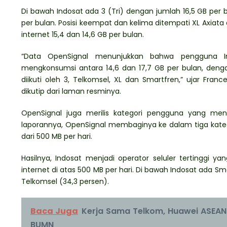
Di bawah Indosat ada 3 (Tri) dengan jumlah 16,5 GB per 
per bulan. Posisi keempat dan kelima ditempati XL Axi
internet 15,4 dan 14,6 GB per bulan.
“Data OpenSignal menunjukkan bahwa pengguna Indo
mengkonsumsi antara 14,6 dan 17,7 GB per bulan, den
diikuti oleh 3, Telkomsel, XL dan Smartfren,” ujar Fran
dikutip dari laman resminya.
OpenSignal juga merilis kategori pengguna yang meng
laporannya, OpenSignal membaginya ke dalam tiga kategor
dari 500 MB per hari.
Hasilnya, Indosat menjadi operator seluler tertinggi
internet di atas 500 MB per hari. Di bawah Indosat ada Sm
Telkomsel (34,3 persen).
Baca Juga
Kerja Sama Telkom, Huawei ASEAN
BUMN