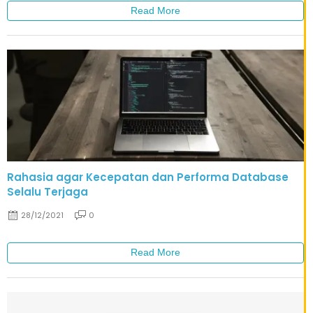
Read More
Rahasia agar Kecepatan dan Performa Database
Selalu Terjaga
28/12/2021
0
Read More