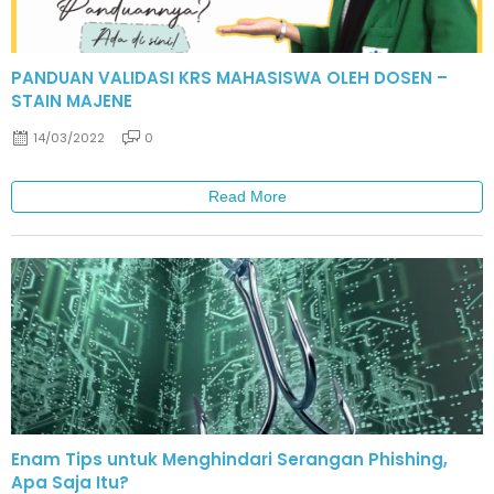
PANDUAN VALIDASI KRS MAHASISWA OLEH DOSEN –
STAIN MAJENE
14/03/2022
0
Read More
Enam Tips untuk Menghindari Serangan Phishing,
Apa Saja Itu?