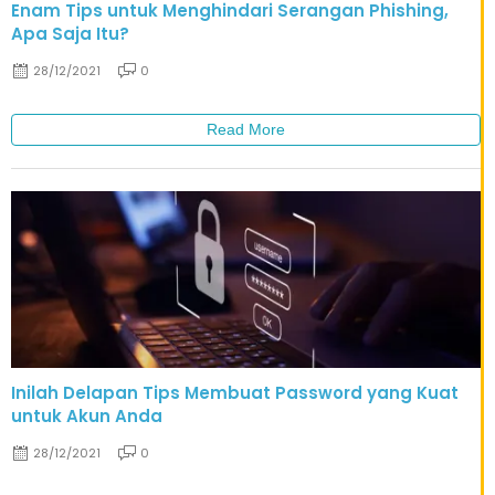
Enam Tips untuk Menghindari Serangan Phishing,
Apa Saja Itu?
28/12/2021
0
Read More
Inilah Delapan Tips Membuat Password yang Kuat
untuk Akun Anda
28/12/2021
0