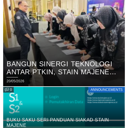
BANGUN SINERGI TEKNOLOGI
ANTAR PTKIN, STAIN MAJENE
BERPARTISIPASI DALAM MOA
20/05/2026
FORUM TIPD
0
ANNOUNCEMENTS
BUKU SAKU SERI PANDUAN SIAKAD STAIN
MAJENE